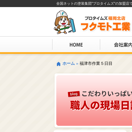
全国ネットの塗装集団"プロタイムズ"の加盟
ホーム
»
福津市作業５日目