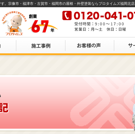
店です。宗像市・福津市・古賀市・福岡市の屋根・外壁塗装ならプロタイムズ福岡北