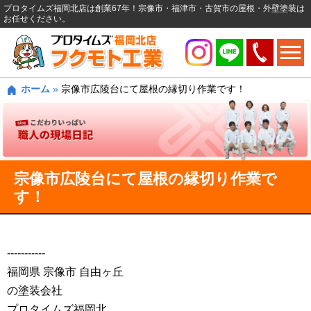
プロタイムズ福岡北店は創業67年！宗像市・福津市・古賀市の屋根・外壁塗装は
お任せください。
ホーム
»
宗像市広陵台にて屋根の縁切り作業です！
宗像市広陵台にて屋根の縁切り作業で
す！
‐‐‐‐‐‐‐‐‐‐‐
福岡県 宗像市 自由ヶ丘
の塗装会社
プロタイムズ福岡北