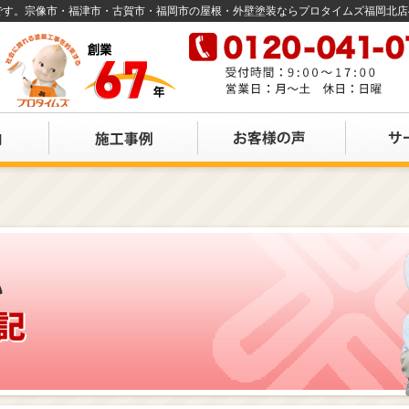
店です。宗像市・福津市・古賀市・福岡市の屋根・外壁塗装ならプロタイムズ福岡北