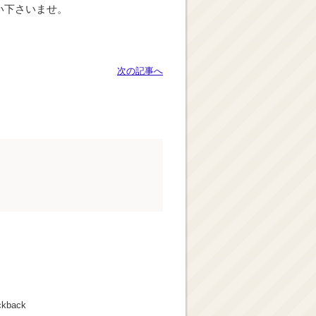
い下さいませ。
次の記事へ
ckback