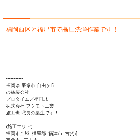
福岡西区と福津市で高圧洗浄作業です！
‐‐‐‐‐‐‐‐‐‐‐
福岡県 宗像市 自由ヶ丘
の塗装会社
プロタイムズ福岡北
株式会社 フクモト工業
施工班 職長の栗生です！
‐‐‐‐‐‐‐‐‐‐‐
(施工エリア)
福岡市全域 糟屋郡 福津市 古賀市