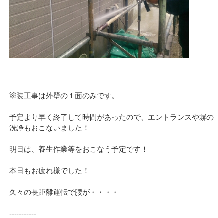
塗装工事は外壁の１面のみです。
予定より早く終了して時間があったので、エントランスや塀の
洗浄もおこないました！
明日は、養生作業等をおこなう予定です！
本日もお疲れ様でした！
久々の長距離運転で腰が・・・・
‐‐‐‐‐‐‐‐‐‐‐