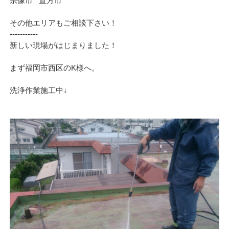
宗像市 直方市
その他エリアもご相談下さい！
‐‐‐‐‐‐‐‐‐‐‐
新しい現場がはじまりました！
まず福岡市西区のK様へ。
洗浄作業施工中↓