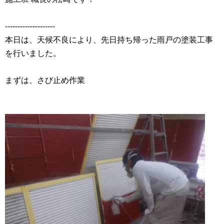
‐‐‐‐‐‐‐‐‐‐‐‐‐‐‐‐‐‐‐‐
本日は、天候不良により、先日持ち帰った雨戸の塗装工事
を行いました。
まずは、さび止め作業