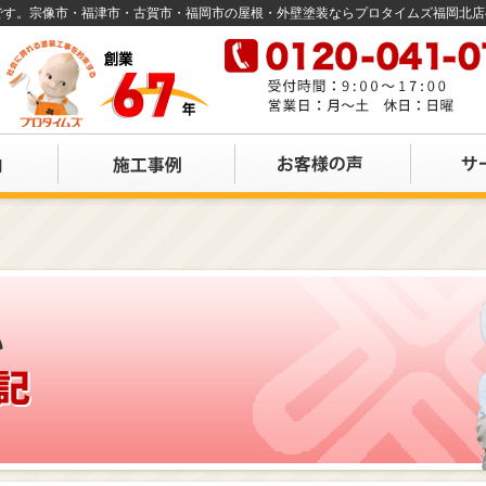
店です。宗像市・福津市・古賀市・福岡市の屋根・外壁塗装ならプロタイムズ福岡北