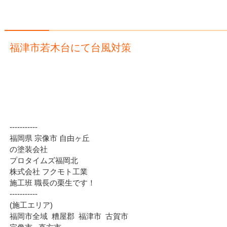
福津市若木台にて台風対策
‐‐‐‐‐‐‐‐‐‐‐
福岡県 宗像市 自由ヶ丘
の塗装会社
プロタイムズ福岡北
株式会社 フクモト工業
施工班 職長の栗生です！
‐‐‐‐‐‐‐‐‐‐‐
(施工エリア)
福岡市全域 糟屋郡 福津市 古賀市