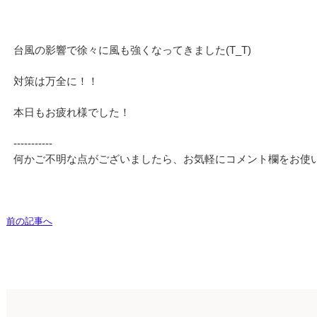
台風の影響で徐々に風も強くなってきました(T_T)
対策は万全に！！
本日もお疲れ様でした！
‐‐‐‐‐‐‐‐‐‐‐
何かご不明な点がございましたら、お気軽にコメント欄をお使
前の記事へ