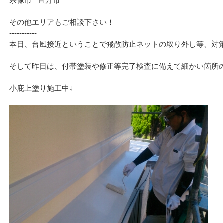
宗像市 直方市
その他エリアもご相談下さい！
‐‐‐‐‐‐‐‐‐‐‐
本日、台風接近ということで飛散防止ネットの取り外し等、対
そして昨日は、付帯塗装や修正等完了検査に備えて細かい箇所
小庇上塗り施工中↓