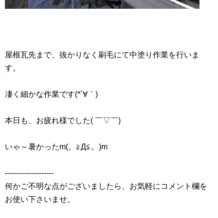
屋根瓦先まで、抜かりなく刷毛にて中塗り作業を行いま
す。
凄く細かな作業です(*´∀｀)
本日も、お疲れ様でした( ￣▽￣)
いゃ～暑かったm(。≧Д≦。)m
‐‐‐‐‐‐‐‐‐‐‐‐‐‐‐‐‐‐‐‐
何かご不明な点がございましたら、お気軽にコメント欄を
お使い下さいませ。