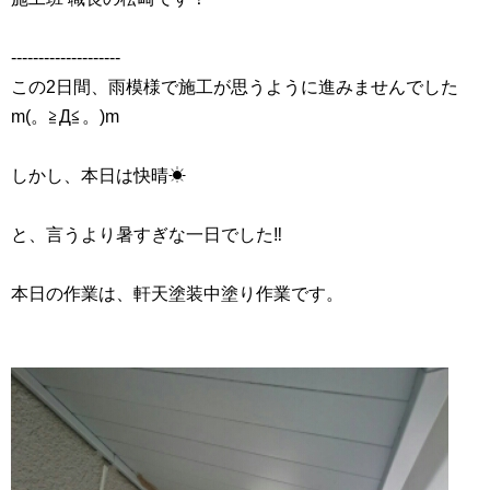
‐‐‐‐‐‐‐‐‐‐‐‐‐‐‐‐‐‐‐‐
この2日間、雨模様で施工が思うように進みませんでした
m(。≧Д≦。)m
しかし、本日は快晴☀
と、言うより暑すぎな一日でした‼
本日の作業は、軒天塗装中塗り作業です。