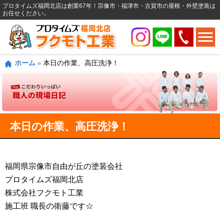
プロタイムズ福岡北店は創業67年！宗像市・福津市・古賀市の屋根・外壁塗装は
お任せください。
ホーム
»
本日の作業、高圧洗浄！
本日の作業、高圧洗浄！
福岡県宗像市自由が丘の塗装会社
プロタイムズ福岡北店
株式会社フクモト工業
施工班 職長の衛藤です☆