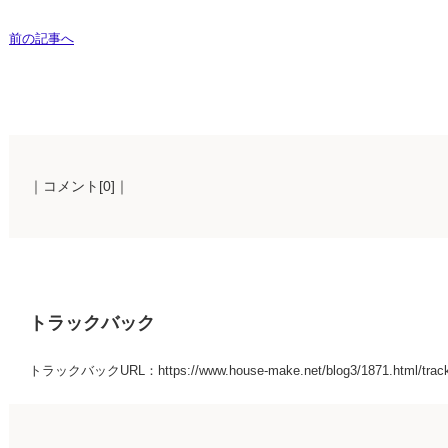
前の記事へ
｜コメント[0]｜
トラックバック
トラックバックURL：https://www.house-make.net/blog3/1871.html/trac