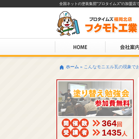
全国ネットの塗装集団"プロタイムズ"の加盟
ホーム
»
こんなモニエル瓦の現象で
364
回
1435
人