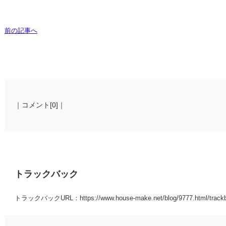
前の記事へ
｜コメント[0]｜
トラックバック
トラックバックURL：https://www.house-make.net/blog/9777.html/track