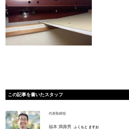
この記事を書いたスタッフ
代表取締役
福本 満壽男
ふくもと ますお