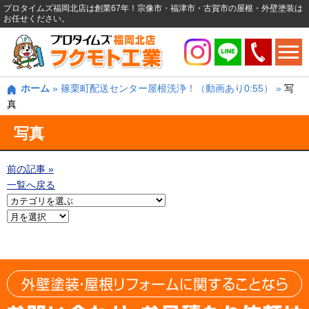
プロタイムズ福岡北店は創業67年！宗像市・福津市・古賀市の屋根・外壁塗装は
お任せください。
ホーム
»
篠栗町配送センター屋根洗浄！（動画あり0:55）
»
写
真
写真
前の記事 »
一覧へ戻る