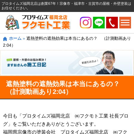
プロタイムズ福岡北店は創業67年！宗像市・福津市・古賀市の屋根・外壁塗装は
お任せください。
ホーム
»
遮熱塗料の遮熱効果は本当にあるの？ （計測動画あり
2:04）
遮熱塗料の遮熱効果は本当にあるの？
（計測動画あり2:04）
今日も「プロタイムズ福岡北店 ㈱フクモト工業 社長ブロ
グ」をご覧いただきありがとうございます。
福岡県宗像市の塗装会社 プロタイムズ福岡北店 ㈱フク