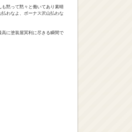
んも黙って黙々と働いてあり素晴
山払わなよ、ボーナス沢山払わな
最高に塗装屋冥利に尽きる瞬間で