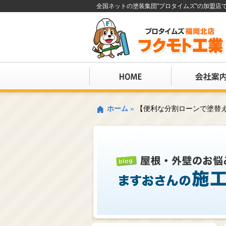
全国ネットの塗装集団"プロタイムズ"の加盟
ホーム
»
【便利な分割ローンで塗替