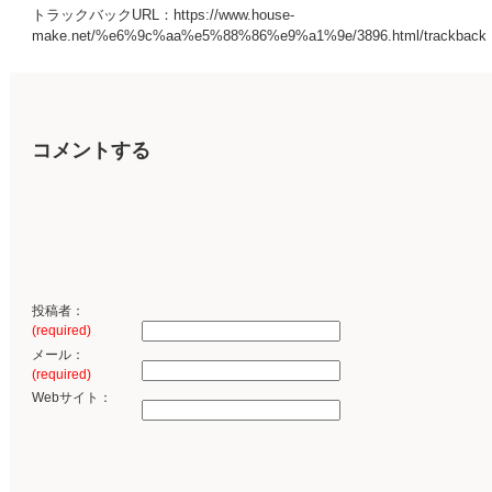
トラックバックURL：https://www.house-
make.net/%e6%9c%aa%e5%88%86%e9%a1%9e/3896.html/trackback
コメントする
投稿者：
(required)
メール：
(required)
Webサイト：