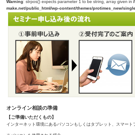
Warning
: strpos() expects parameter 1 to be string, array given in
make.net/public_html/wp-content/themes/protimes_new/singl
オンライン相談の準備
【ご準備いただくもの】
インターネット環境にあるパソコンもしくはタブレット、スマート