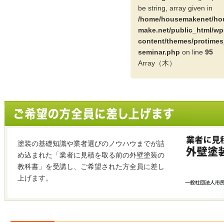
be string, array given in
/home/housemakenet/ho
make.net/public_html/wp
content/themes/protimes
seminar.php
on line
95
Array（木）
塗装の基礎知識や業者選びのノウハウまでが詰
め込まれた「業者に見積を取る前の外壁塗装の
教科書」を受講し、ご希望された方全員に差し
上げます。