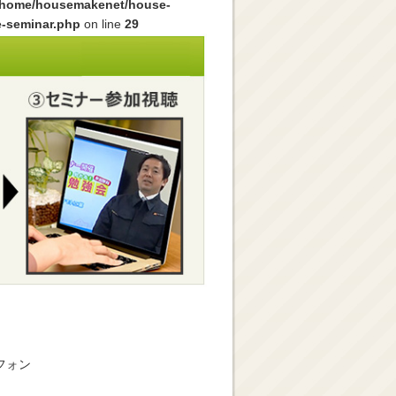
/home/housemakenet/house-
e-seminar.php
on line
29
フォン