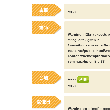
Array
Warning
: nl2br() expects 
string, array given in
/home/housemakenet/ho
make.net/public_html/wp
content/themes/protimes
seminar.php
on line
77
Array
Array
Warning
: strtotime() expe