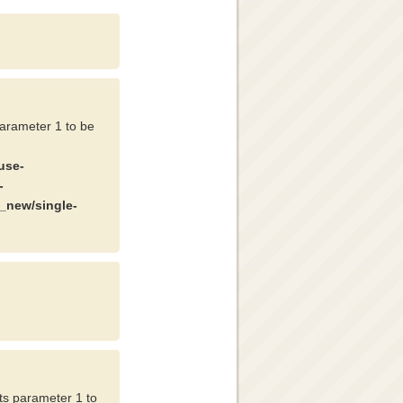
parameter 1 to be
use-
-
_new/single-
cts parameter 1 to