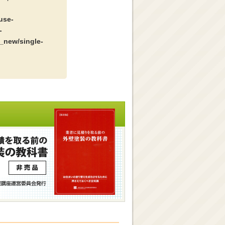
use-
-
_new/single-