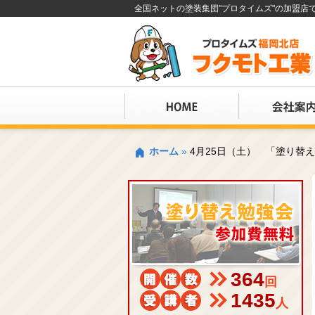
全国ネットの塗装集団"プロタイムズ"の加盟
ホーム
»
4月25日（土） 「塗り替
364
回
1435
人