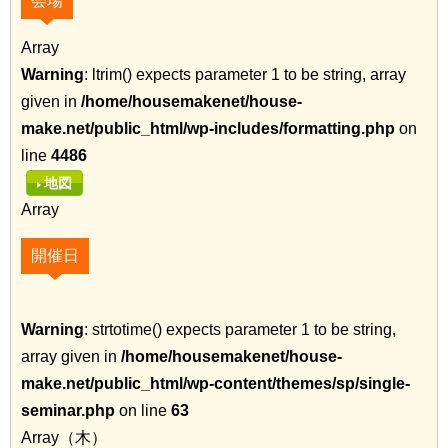
会場
Array
Warning
: ltrim() expects parameter 1 to be string, array
given in
/home/housemakenet/house-
make.net/public_html/wp-includes/formatting.php
on
line
4486
地図
Array
開催日
Warning
: strtotime() expects parameter 1 to be string,
array given in
/home/housemakenet/house-
make.net/public_html/wp-content/themes/sp/single-
seminar.php
on line
63
Array（木）