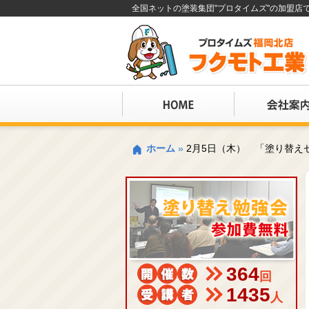
全国ネットの塗装集団"プロタイムズ"の加盟
ホーム
»
2月5日（木） 「塗り替え
364
回
1435
人