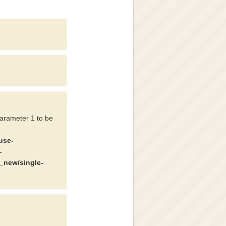
parameter 1 to be
use-
-
_new/single-