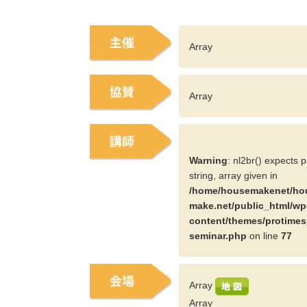
Array
Array
Warning
: nl2br() expects 
string, array given in
/home/housemakenet/ho
make.net/public_html/wp
content/themes/protimes
seminar.php
on line
77
Array
Array