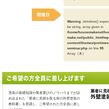
Warning
: strtotime() expe
be string, array given in
/home/housemakenet/ho
make.net/public_html/wp
content/themes/protimes
seminar.php
on line
95
Array（木）
塗装の基礎知識や業者選びのノウハウまでが詰
め込まれた「業者に見積を取る前の外壁塗装の
教科書」を受講し、ご希望された方全員に差し