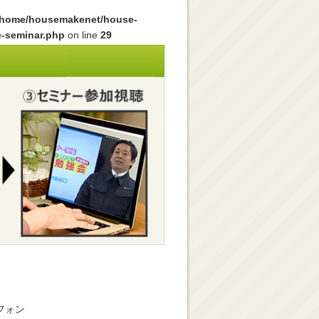
/home/housemakenet/house-
e-seminar.php
on line
29
フォン