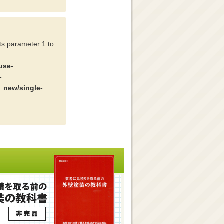
cts parameter 1 to
use-
-
_new/single-