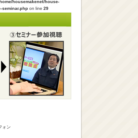
/home/housemakenet/house-
e-seminar.php
on line
29
フォン