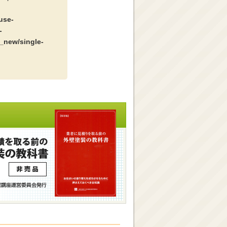
use-
-
_new/single-