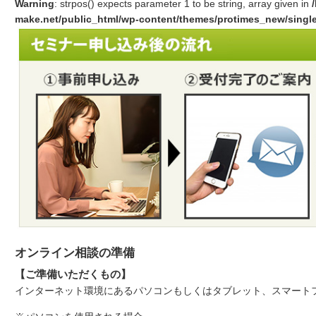
Warning
: strpos() expects parameter 1 to be string, array given in
make.net/public_html/wp-content/themes/protimes_new/singl
オンライン相談の準備
【ご準備いただくもの】
インターネット環境にあるパソコンもしくはタブレット、スマート