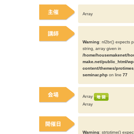
Array
Warning
: nl2br() expects 
string, array given in
/home/housemakenet/ho
make.net/public_html/wp
content/themes/protimes
seminar.php
on line
77
Array
Array
Warning
: strtotime() expe