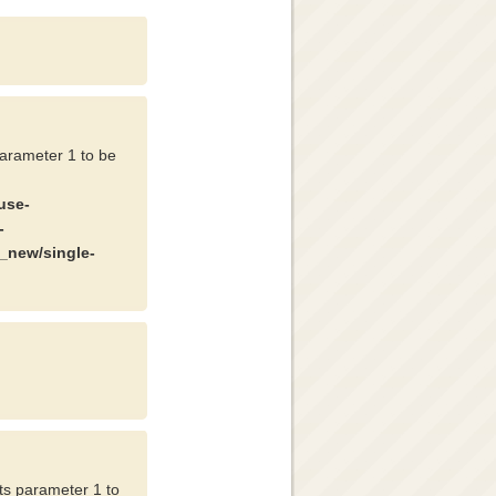
parameter 1 to be
use-
-
_new/single-
cts parameter 1 to