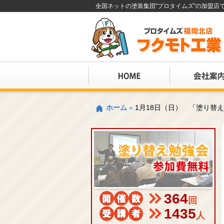
全国ネットの塗装集団"プロタイムズ"の加盟
ホーム
»
1月18日（日） 「塗り替
364
回
1435
人