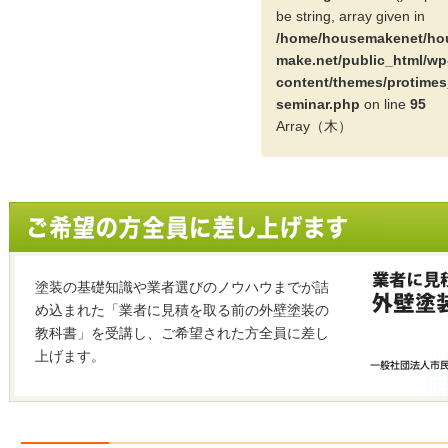
be string, array given in
/home/housemakenet/ho
make.net/public_html/wp
content/themes/protimes
seminar.php
on line
95
Array（木）
塗装の基礎知識や業者選びのノウハウまでが詰
め込まれた「業者に見積を取る前の外壁塗装の
教科書」を受講し、ご希望された方全員に差し
上げます。