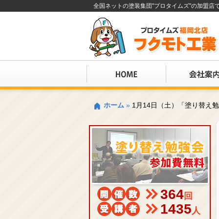
全国ネットの塗装集団"プロタイムズ"の加盟
ホーム
»
1月14日（土）「塗り替え
364
回
1435
人