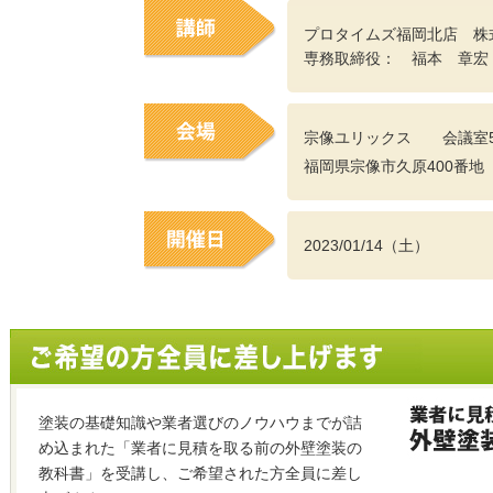
プロタイムズ福岡北店 株
専務取締役： 福本 章宏
宗像ユリックス 会議室
福岡県宗像市久原400番地
2023/01/14（土）
塗装の基礎知識や業者選びのノウハウまでが詰
め込まれた「業者に見積を取る前の外壁塗装の
教科書」を受講し、ご希望された方全員に差し