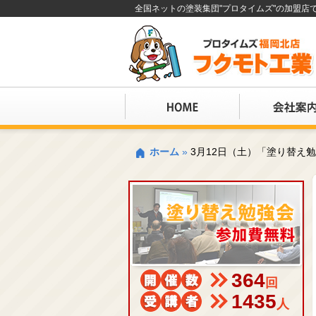
全国ネットの塗装集団"プロタイムズ"の加盟
ホーム
»
3月12日（土）「塗り替え
364
回
1435
人