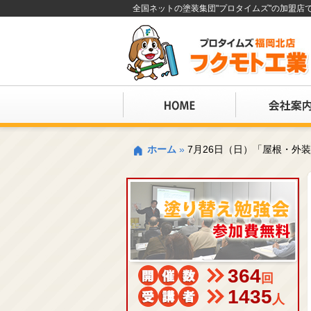
全国ネットの塗装集団"プロタイムズ"の加盟
ホーム
»
7月26日（日）「屋根・外
364
回
1435
人