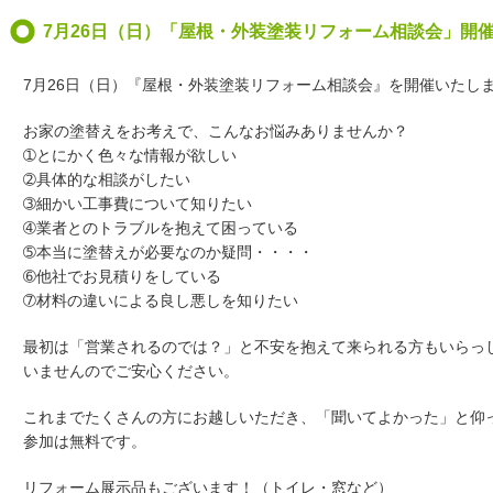
7月26日（日）「屋根・外装塗装リフォーム相談会」開
7月26日（日）『屋根・外装塗装リフォーム相談会』を開催いたし
お家の塗替えをお考えで、こんなお悩みありませんか？
➀とにかく色々な情報が欲しい
➁具体的な相談がしたい
➂細かい工事費について知りたい
➃業者とのトラブルを抱えて困っている
➄本当に塗替えが必要なのか疑問・・・・
➅他社でお見積りをしている
➆材料の違いによる良し悪しを知りたい
最初は「営業されるのでは？」と不安を抱えて来られる方もいらっ
いませんのでご安心ください。
これまでたくさんの方にお越しいただき、「聞いてよかった」と仰
参加は無料です。
リフォーム展示品もございます！（トイレ・窓など）