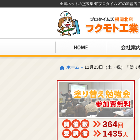
全国ネットの塗装集団"プロタイムズ"の加盟
ホーム
»
11月23日（土・祝）「塗
364
回
1435
人