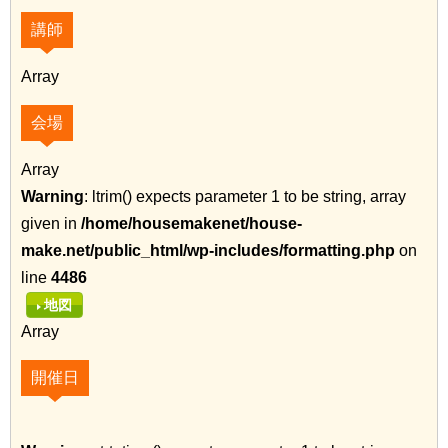
講師
Array
会場
Array
Warning
: ltrim() expects parameter 1 to be string, array
given in
/home/housemakenet/house-
make.net/public_html/wp-includes/formatting.php
on
line
4486
地図
Array
開催日