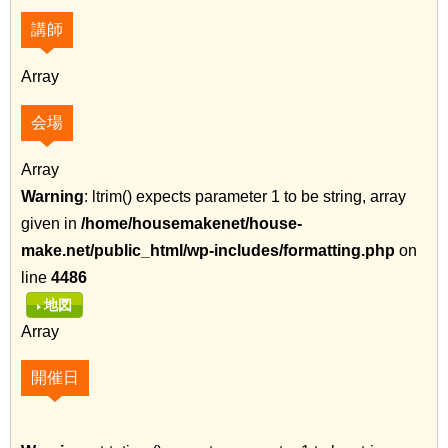
講師
Array
会場
Array
Warning
: ltrim() expects parameter 1 to be string, array
given in
/home/housemakenet/house-
make.net/public_html/wp-includes/formatting.php
on
line
4486
地図
Array
開催日