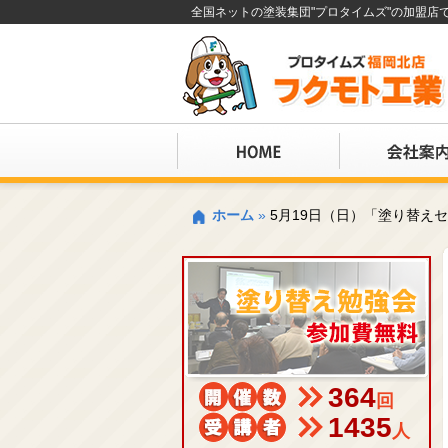
全国ネットの塗装集団"プロタイムズ"の加盟
ホーム
»
5月19日（日）「塗り替え
364
回
1435
人