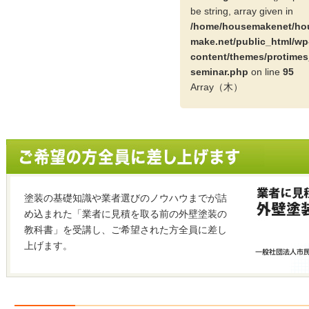
be string, array given in
/home/housemakenet/ho
make.net/public_html/wp
content/themes/protimes
seminar.php
on line
95
Array（木）
塗装の基礎知識や業者選びのノウハウまでが詰
め込まれた「業者に見積を取る前の外壁塗装の
教科書」を受講し、ご希望された方全員に差し
上げます。