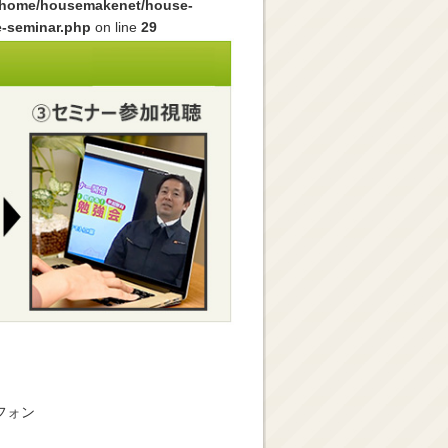
/home/housemakenet/house-
e-seminar.php
on line
29
フォン