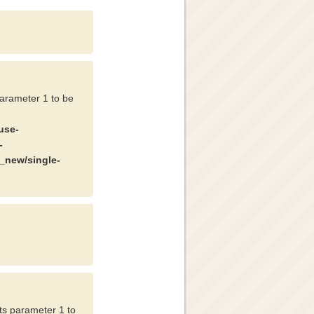
parameter 1 to be
use-
-
_new/single-
cts parameter 1 to