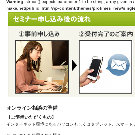
Warning
: strpos() expects parameter 1 to be string, array given in
make.net/public_html/wp-content/themes/protimes_new/singl
オンライン相談の準備
【ご準備いただくもの】
インターネット環境にあるパソコンもしくはタブレット、スマート