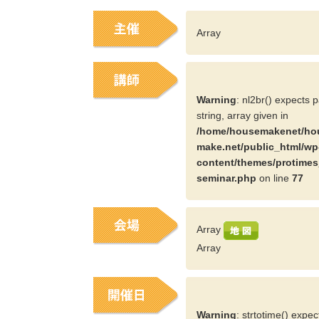
Array
Warning
: nl2br() expects 
string, array given in
/home/housemakenet/ho
make.net/public_html/wp
content/themes/protimes
seminar.php
on line
77
Array
Array
Warning
: strtotime() expe