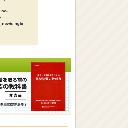
use-
-
_new/single-