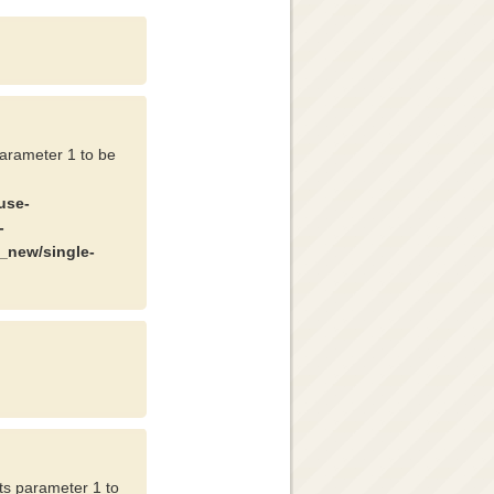
parameter 1 to be
use-
-
_new/single-
cts parameter 1 to