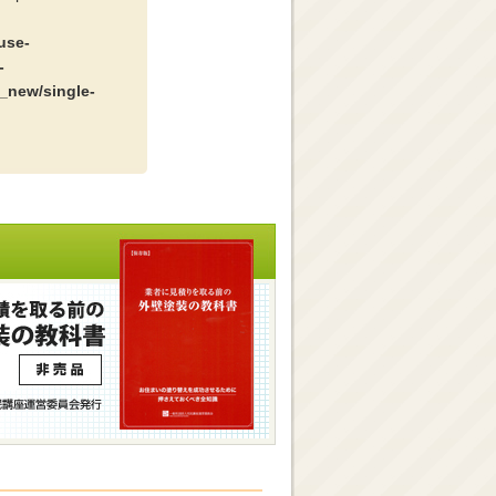
use-
-
_new/single-