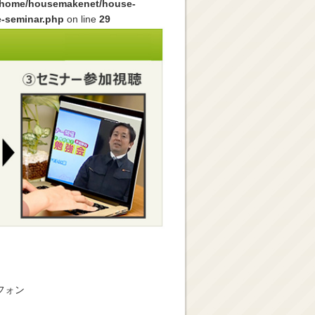
/home/housemakenet/house-
e-seminar.php
on line
29
フォン