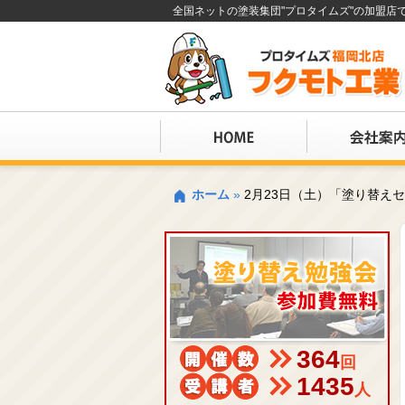
全国ネットの塗装集団"プロタイムズ"の加盟
ホーム
»
2月23日（土）「塗り替え
364
回
1435
人