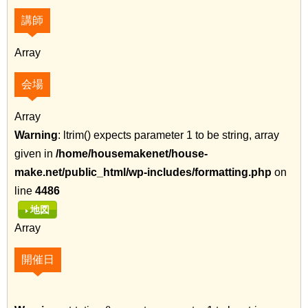
講師
Array
会場
Array
Warning
: ltrim() expects parameter 1 to be string, array
given in
/home/housemakenet/house-
make.net/public_html/wp-includes/formatting.php
on
line
4486
地図
Array
開催日