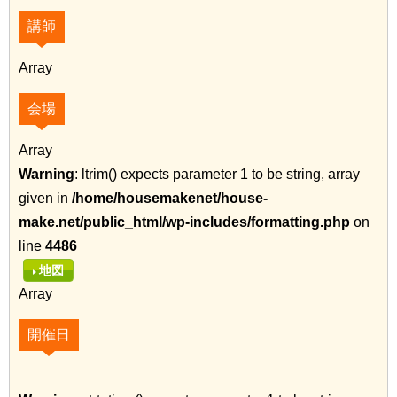
講師
Array
会場
Array
Warning
: ltrim() expects parameter 1 to be string, array
given in
/home/housemakenet/house-
make.net/public_html/wp-includes/formatting.php
on
line
4486
地図
Array
開催日