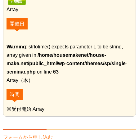
地図
Array
開催日
Warning
: strtotime() expects parameter 1 to be string,
array given in
/home/housemakenet/house-
make.net/public_html/wp-content/themes/sp/single-
seminar.php
on line
63
Array（木）
時間
※受付開始 Array
フォームから申し込む