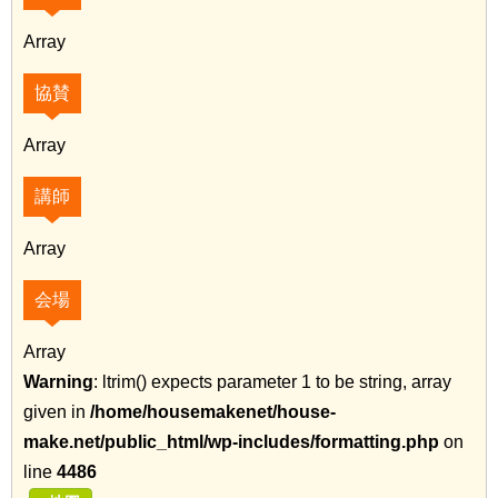
Array
協賛
Array
講師
Array
会場
Array
Warning
: ltrim() expects parameter 1 to be string, array
given in
/home/housemakenet/house-
make.net/public_html/wp-includes/formatting.php
on
line
4486