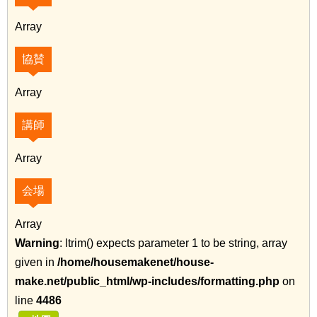
Array
協賛
Array
講師
Array
会場
Array
Warning
: ltrim() expects parameter 1 to be string, array
given in
/home/housemakenet/house-
make.net/public_html/wp-includes/formatting.php
on
line
4486