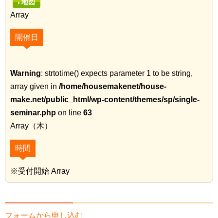
地図
Array
開催日
Warning
: strtotime() expects parameter 1 to be string,
array given in
/home/housemakenet/house-
make.net/public_html/wp-content/themes/sp/single-
seminar.php
on line
63
Array（木）
時間
※受付開始 Array
フォームから申し込む