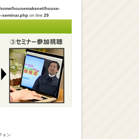
/home/housemakenet/house-
e-seminar.php
on line
29
フォン