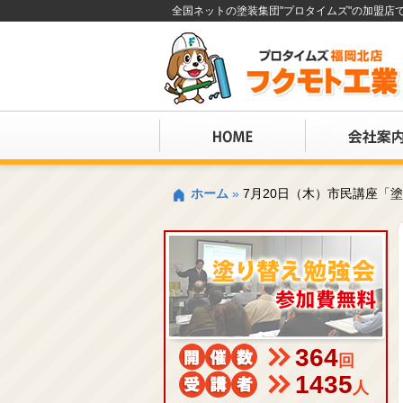
全国ネットの塗装集団"プロタイムズ"の加盟
ホーム
»
7月20日（木）市民講座「
364
回
1435
人