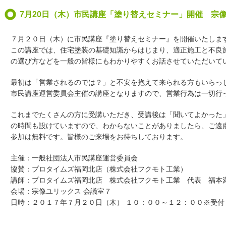
7月20日（木）市民講座「塗り替えセミナー」開催 宗
７月２０日（木）に市民講座『塗り替えセミナー』を開催いたしま
この講座では、住宅塗装の基礎知識からはじまり、適正施工と不良
の選び方などを一般の皆様にもわかりやすくお話させていただいて
最初は「営業されるのでは？」と不安を抱えて来られる方もいらっ
市民講座運営委員会主催の講座となりますので、営業行為は一切行
これまでたくさんの方に受講いただき、受講後は「聞いてよかった
の時間も設けていますので、わからないことがありましたら、ご遠
参加は無料です。皆様のご来場をお待ちしております。
主催：一般社団法人市民講座運営委員会
協賛：プロタイムズ福岡北店（株式会社フクモト工業）
講師：プロタイムズ福岡北店 株式会社フクモト工業 代表 福本
会場：宗像ユリックス 会議室７
日時：２０１７年７月２０日（木） １０：００～１２：００※受付