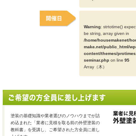
Warning
: strtotime() expe
be string, array given in
/home/housemakenet/ho
make.net/public_html/wp
content/themes/protimes
seminar.php
on line
95
Array（木）
塗装の基礎知識や業者選びのノウハウまでが詰
め込まれた「業者に見積を取る前の外壁塗装の
教科書」を受講し、ご希望された方全員に差し