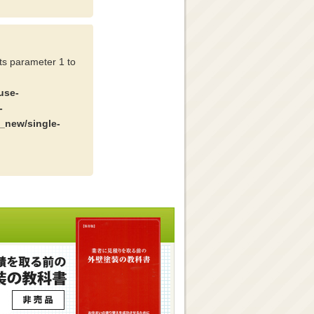
cts parameter 1 to
use-
-
_new/single-