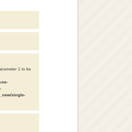
parameter 1 to be
use-
-
_new/single-