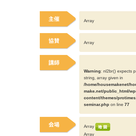
Array
Array
Warning
: nl2br() expects 
string, array given in
/home/housemakenet/ho
make.net/public_html/wp
content/themes/protimes
seminar.php
on line
77
Array
Array