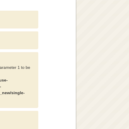
parameter 1 to be
use-
-
_new/single-