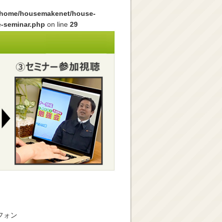
/home/housemakenet/house-
e-seminar.php
on line
29
フォン