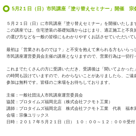
5月2１日（日）市民講座「塗り替えセミナー」開催 宗
５月２１日（日）に市民講座『塗り替えセミナー』を開催いたしま
この講座では、住宅塗装の基礎知識からはじまり、適正施工と不良
の選び方などを一般の皆様にもわかりやすくお話させていただいて
最初は「営業されるのでは？」と不安を抱えて来られる方もいらっ
市民講座運営委員会主催の講座となりますので、営業行為は一切行
これまでたくさんの方に受講いただき、受講後は「聞いてよかった
の時間も設けていますので、わからないことがありましたら、ご遠
参加は無料です。皆様のご来場をお待ちしております。
主催：一般社団法人市民講座運営委員会
協賛：プロタイムズ福岡北店（株式会社フクモト工業）
講師：プロタイムズ福岡北店 株式会社フクモト工業 代表 福本
会場：宗像ユリックス
日時：２０１７年５月２１日（日） １０：００～１２：００※受付