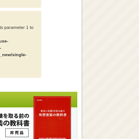
cts parameter 1 to
use-
-
_new/single-