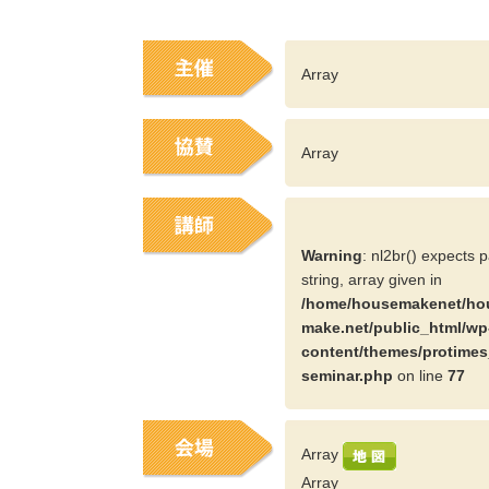
Array
Array
Warning
: nl2br() expects 
string, array given in
/home/housemakenet/ho
make.net/public_html/wp
content/themes/protimes
seminar.php
on line
77
Array
Array