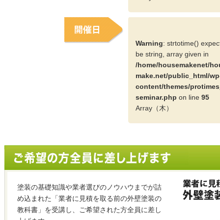
Warning
: strtotime() expe
be string, array given in
/home/housemakenet/ho
make.net/public_html/wp
content/themes/protimes
seminar.php
on line
95
Array（木）
塗装の基礎知識や業者選びのノウハウまでが詰
め込まれた「業者に見積を取る前の外壁塗装の
教科書」を受講し、ご希望された方全員に差し