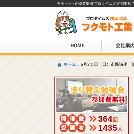
全国ネットの塗装集団"プロタイムズ"の加盟
ホーム
»
5月2１日（日）市民講座「
364
回
1435
人