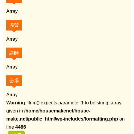
Array
協賛
Array
講師
Array
会場
Array
Warning
: ltrim() expects parameter 1 to be string, array
given in
/home/housemakenet/house-
make.net/public_html/wp-includes/formatting.php
on
line
4486