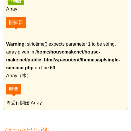
地図
Array
開催日
Warning
: strtotime() expects parameter 1 to be string,
array given in
/home/housemakenet/house-
make.net/public_html/wp-content/themes/sp/single-
seminar.php
on line
63
Array（木）
時間
※受付開始 Array
フォームから申し込む