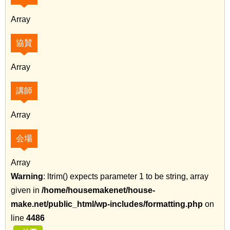
Array
協賛
Array
講師
Array
会場
Array
Warning
: ltrim() expects parameter 1 to be string, array
given in
/home/housemakenet/house-
make.net/public_html/wp-includes/formatting.php
on
line
4486