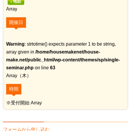
地図
Array
開催日
Warning
: strtotime() expects parameter 1 to be string,
array given in
/home/housemakenet/house-
make.net/public_html/wp-content/themes/sp/single-
seminar.php
on line
63
Array（木）
時間
※受付開始 Array
フォームから申し込む