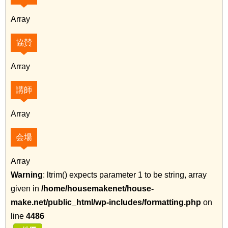
Array
協賛
Array
講師
Array
会場
Array
Warning
: ltrim() expects parameter 1 to be string, array
given in
/home/housemakenet/house-
make.net/public_html/wp-includes/formatting.php
on
line
4486