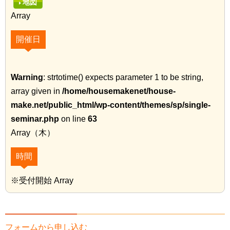
地図
Array
開催日
Warning
: strtotime() expects parameter 1 to be string,
array given in
/home/housemakenet/house-
make.net/public_html/wp-content/themes/sp/single-
seminar.php
on line
63
Array（木）
時間
※受付開始 Array
フォームから申し込む