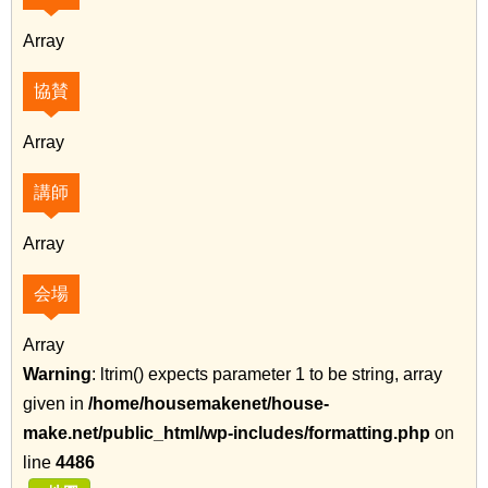
Array
協賛
Array
講師
Array
会場
Array
Warning
: ltrim() expects parameter 1 to be string, array
given in
/home/housemakenet/house-
make.net/public_html/wp-includes/formatting.php
on
line
4486