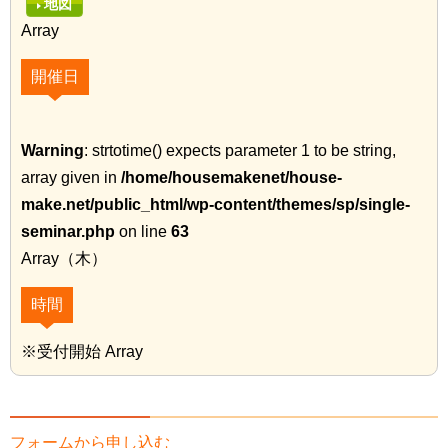
地図
Array
開催日
Warning
: strtotime() expects parameter 1 to be string,
array given in
/home/housemakenet/house-
make.net/public_html/wp-content/themes/sp/single-
seminar.php
on line
63
Array（木）
時間
※受付開始 Array
フォームから申し込む