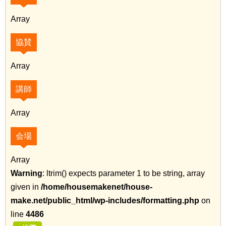
Array
協賛
Array
講師
Array
会場
Array
Warning
: ltrim() expects parameter 1 to be string, array
given in
/home/housemakenet/house-
make.net/public_html/wp-includes/formatting.php
on
line
4486