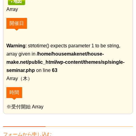
地図
Array
開催日
Warning
: strtotime() expects parameter 1 to be string,
array given in
/home/housemakenet/house-
make.net/public_html/wp-content/themes/sp/single-
seminar.php
on line
63
Array（木）
時間
※受付開始 Array
フォームから申し込む