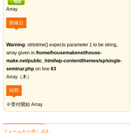
地図
Array
開催日
Warning
: strtotime() expects parameter 1 to be string,
array given in
/home/housemakenet/house-
make.net/public_html/wp-content/themes/sp/single-
seminar.php
on line
63
Array（木）
時間
※受付開始 Array
フォームから申し込む