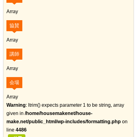
Array
協賛
Array
講師
Array
会場
Array
Warning
: ltrim() expects parameter 1 to be string, array
given in
/home/housemakenet/house-
make.net/public_html/wp-includes/formatting.php
on
line
4486