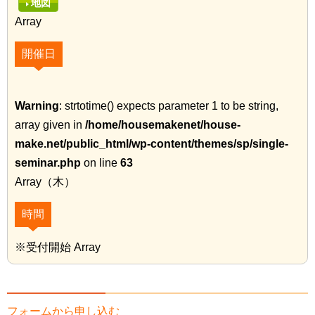
地図
Array
開催日
Warning
: strtotime() expects parameter 1 to be string,
array given in
/home/housemakenet/house-
make.net/public_html/wp-content/themes/sp/single-
seminar.php
on line
63
Array（木）
時間
※受付開始 Array
フォームから申し込む