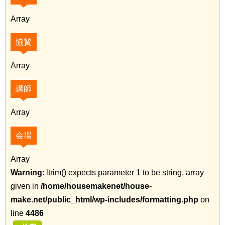
Array
協賛
Array
講師
Array
会場
Array
Warning
: ltrim() expects parameter 1 to be string, array
given in
/home/housemakenet/house-
make.net/public_html/wp-includes/formatting.php
on
line
4486