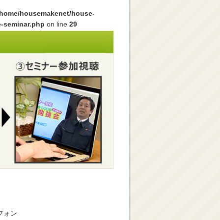
/home/housemakenet/house-
e-seminar.php
on line
29
フォン