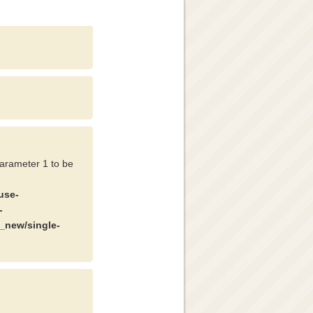
parameter 1 to be
use-
-
_new/single-