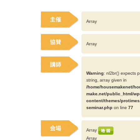
Array
Array
Warning
: nl2br() expects 
string, array given in
/home/housemakenet/ho
make.net/public_html/wp
content/themes/protimes
seminar.php
on line
77
Array
Array