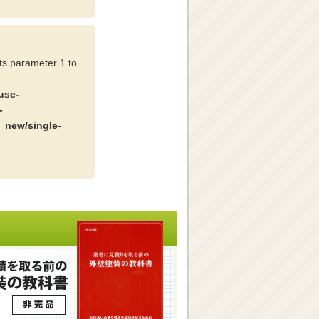
cts parameter 1 to
use-
-
_new/single-