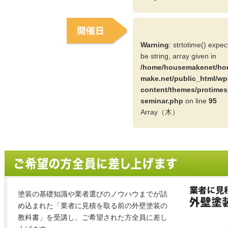
Warning
: strtotime() expe
be string, array given in
/home/housemakenet/ho
make.net/public_html/wp
content/themes/protimes
seminar.php
on line
95
Array（木）
塗装の基礎知識や業者選びのノウハウまでが詰
め込まれた「業者に見積を取る前の外壁塗装の
教科書」を受講し、ご希望された方全員に差し