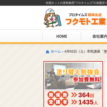
全国ネットの塗装集団"プロタイムズ"の加盟
ホーム
»
4月02日（土）市民講座「
364
回
1435
人