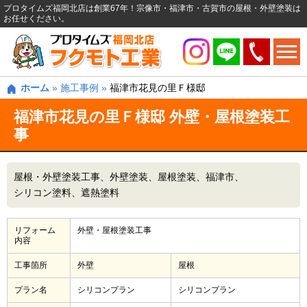
プロタイムズ福岡北店は創業67年！宗像市・福津市・古賀市の屋根・外壁塗装は
お任せください。
ホーム
»
施工事例
»
福津市花見の里Ｆ様邸
福津市花見の里Ｆ様邸 外壁・屋根塗装工
事
屋根・外壁塗装工事
外壁塗装
屋根塗装
福津市
シリコン塗料
遮熱塗料
リフォーム
外壁・屋根塗装工事
内容
工事箇所
外壁
屋根
プラン名
シリコンプラン
シリコンプラン