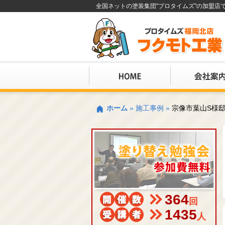
全国ネットの塗装集団"プロタイムズ"の加盟
ホーム
»
施工事例
»
宗像市葉山S様
364
回
1435
人