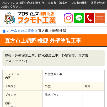
プロタイムズ福岡北店は創業67年！宗像市・福津市・古賀市の屋根・外壁塗装は
お任せください。
ホーム
»
施工事例
»
直方市上頓野I様邸
直方市上頓野I様邸 外壁塗装工事
屋根・外壁塗装工事
防水塗装工事
外壁塗装
直方市
アステックペイント
リフォーム
外壁塗装工事
内容
工事箇所
外壁
屋根
プラン名
防水プラン
塗料
メーカー