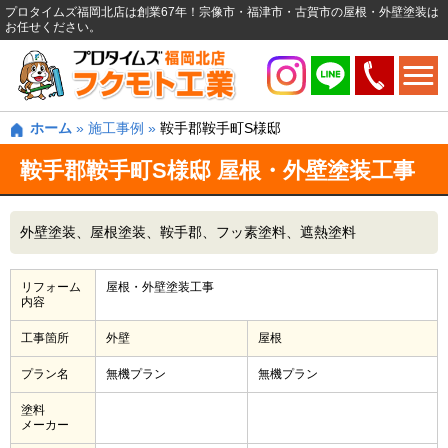
プロタイムズ福岡北店は創業67年！宗像市・福津市・古賀市の屋根・外壁塗装は
お任せください。
ホーム
»
施工事例
»
鞍手郡鞍手町S様邸
鞍手郡鞍手町S様邸 屋根・外壁塗装工事
外壁塗装
屋根塗装
鞍手郡
フッ素塗料
遮熱塗料
リフォーム
屋根・外壁塗装工事
内容
工事箇所
外壁
屋根
プラン名
無機プラン
無機プラン
塗料
メーカー