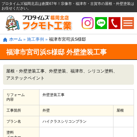
プロタイムズ福岡北店は創業67年！宗像市・福津市・古賀市の屋根・外壁塗装は
お任せください。
ホーム
»
施工事例
»
福津市宮司浜S様邸
福津市宮司浜S様邸 外壁塗装工事
屋根・外壁塗装工事
外壁塗装
福津市
シリコン塗料
アステックペイント
リフォーム
外壁塗装工事
内容
工事箇所
外壁
屋根
プラン名
ハイクラスシリコンプラン
塗料
メーカー