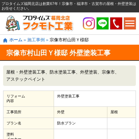
プロタイムズ福岡北店は創業67年！宗像市・福津市・古賀市の屋根・外壁塗装は
お任せください。
ホーム
»
施工事例
»
宗像市村山田Ｙ様邸
宗像市村山田Ｙ様邸 外壁塗装工事
屋根・外壁塗装工事
防水塗装工事
外壁塗装
宗像市
アステックペイント
リフォーム
外壁塗装工事
内容
工事箇所
外壁
屋根
プラン名
防水プラン
塗料
メーカー