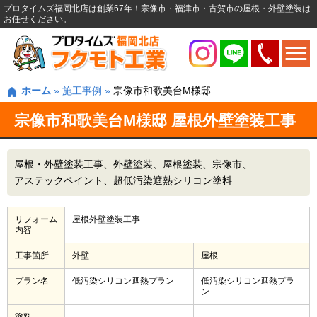
プロタイムズ福岡北店は創業67年！宗像市・福津市・古賀市の屋根・外壁塗装は
お任せください。
ホーム
»
施工事例
»
宗像市和歌美台M様邸
宗像市和歌美台M様邸 屋根外壁塗装工事
屋根・外壁塗装工事
外壁塗装
屋根塗装
宗像市
アステックペイント
超低汚染遮熱シリコン塗料
リフォーム
屋根外壁塗装工事
内容
工事箇所
外壁
屋根
プラン名
低汚染シリコン遮熱プラン
低汚染シリコン遮熱プラ
ン
塗料